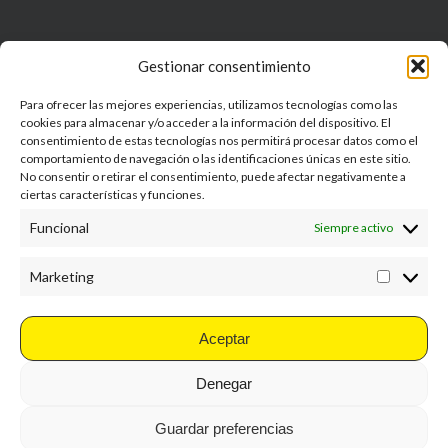
BARCELONA
Gestionar consentimiento
– Calle Bilbao, 181,
08018 Barcelona
Para ofrecer las mejores experiencias, utilizamos tecnologías como las
cookies para almacenar y/o acceder a la información del dispositivo. El
– Abrir en
Google Maps
consentimiento de estas tecnologías nos permitirá procesar datos como el
comportamiento de navegación o las identificaciones únicas en este sitio.
No consentir o retirar el consentimiento, puede afectar negativamente a
ciertas características y funciones.
Funcional
Siempre activo
Marketing
Marketi
Aceptar
© 2026 Otro Romero Brasa. |
Política de cookies
|
Política de privacidad
|
Denegar
Condiciones generales de venta
by
Torrent Studio®
Guardar preferencias